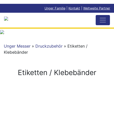
Unger Familie
|
Kontakt
|
Weltweite Partner
Unger Messer
»
Druckzubehör
» Etiketten /
Klebebänder
Etiketten / Klebebänder
UNGER-MESSER